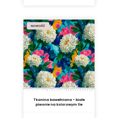
NOWOŚĆ
Tkanina bawełniana - białe
piwonie na kolorowym tle