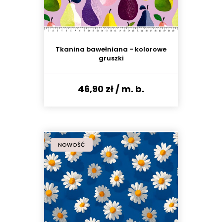
Tkanina bawełniana - kolorowe
gruszki
46,90 zł
/ m. b.
NOWOŚĆ