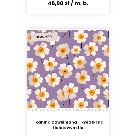
46,90 zł
/ m. b.
NOWOŚĆ
Tkanina bawełniana - kwiatki na
fioletowym tle