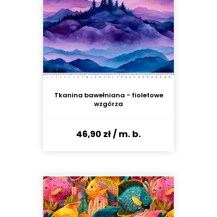
Tkanina bawełniana - fioletowe
wzgórza
46,90 zł
/ m. b.