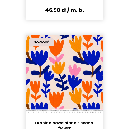
46,90 zł
/ m. b.
NOWOŚĆ
Tkanina bawełniana - scandi
flower