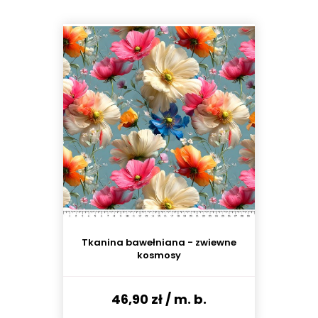
Tkanina bawełniana - zwiewne
kosmosy
46,90 zł
/ m. b.