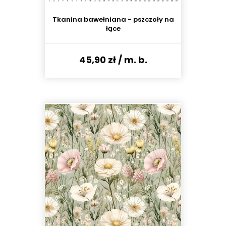
Tkanina bawełniana - pszczoły na
łące
45,90 zł
/ m. b.