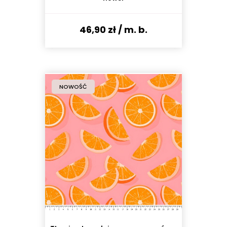
46,90 zł
/ m. b.
NOWOŚĆ