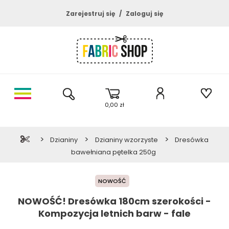
Zarejestruj się
Zaloguj się
0,00 zł
>
>
>
Dzianiny
Dzianiny wzorzyste
Dresówka
bawełniana pętelka 250g
NOWOŚĆ
NOWOŚĆ! Dresówka 180cm szerokości -
Kompozycja letnich barw - fale