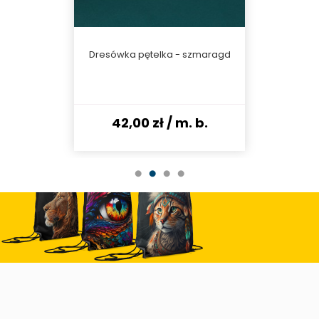
any -
Dresówka pętelka - szmaragd
Ściągacz
 b.
42,00 zł
/ m. b.
40