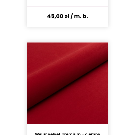
45,00 zł
/ m. b.
Welur velvet premium - ciemny