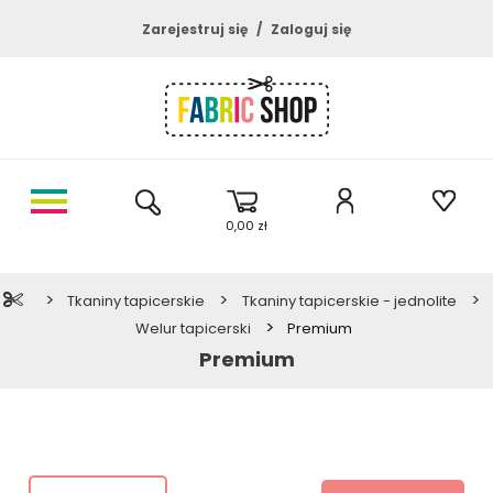
Zarejestruj się
Zaloguj się
0,00 zł
>
>
>
Tkaniny tapicerskie
Tkaniny tapicerskie - jednolite
>
Welur tapicerski
Premium
Premium