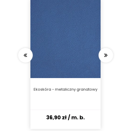
- chaber
Ekoskóra - metaliczny granatowy
Ekoskór
eski)
 b.
36,90 zł
/ m. b.
36