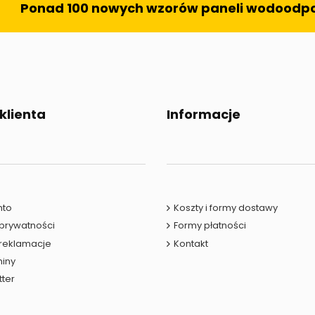
Ponad 100 nowych wzorów paneli wodoodp
 klienta
Informacje
nto
Koszty i formy dostawy
 prywatności
Formy płatności
 reklamacje
Kontakt
iny
tter