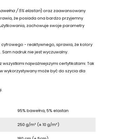
awełna / 5% elastan
) oraz zaawansowany
rawia, że posiada ona bardzo przyjemny
e użytkowania, zachowuje swoje parametry
cyfrowego - reaktywnego, sprawia, że kolory
. Sam nadruk nie jest wyczuwalny.
 wszystkimi najważniejszymi certyfikatami. Tak
w wykorzystywany może być do szycia dla
i.
95% bawełna, 5% elastan
250 g/m² (± 10 g/m²)
180 cm (± 5cm)