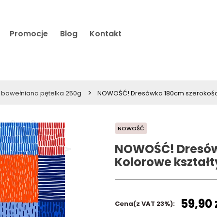
Promocje
Blog
Kontakt
>
bawełniana pętelka 250g
NOWOŚĆ! Dresówka 180cm szerokości -
NOWOŚĆ
NOWOŚĆ! Dresówk
Kolorowe kształt
59,90 
Cena(z VAT 23%):