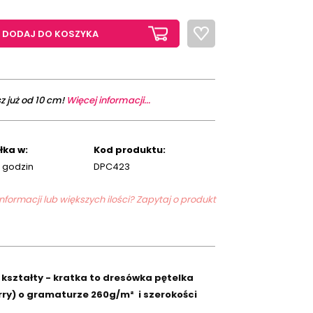
DODAJ DO KOSZYKA
z już od 10 cm!
Więcej informacji...
łka w:
Kod produktu:
 godzin
DPC423
formacji lub większych ilości? Zapytaj o produkt
kształty - kratka to dresówka pętelka
rry) o gramaturze 260g/m² i szerokości