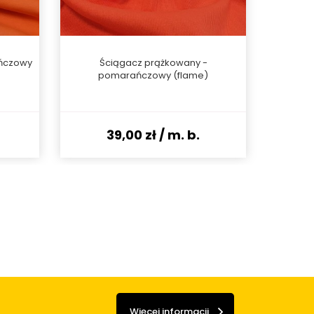
ńczowy
Ściągacz prążkowany -
Ściąga
pomarańczowy (flame)
39,00 zł
/ m. b.
Więcej informacji