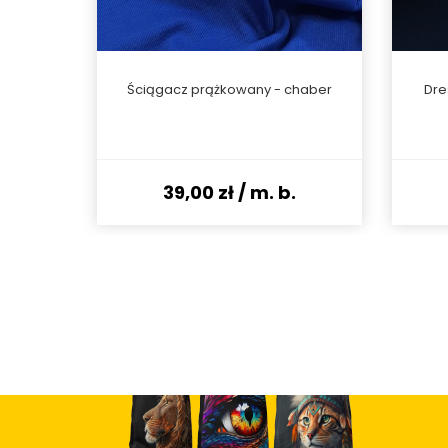
aber
Ściągacz prążkowany - chaber
Dre
.
39,00 zł
/ m. b.