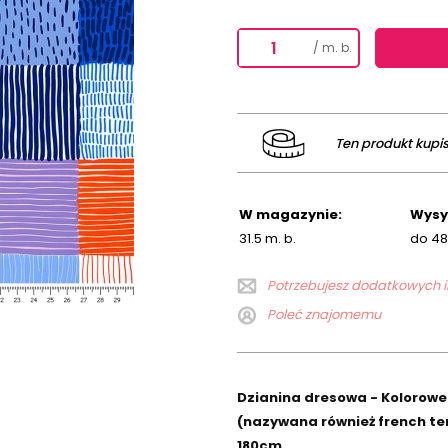
/ m. b.
Ten produkt kupis
W magazynie:
Wysy
31.5 m. b.
do 48
Potrzebujesz dodatkowych in
Poleć znajomemu
Dzianina dresowa - Kolorowe 
(nazywana również french te
180cm.