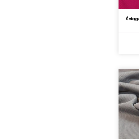
Ściąg
Dzianina jersey - Kolorowe kształty
- kropki
56,90 zł
/ m. b.