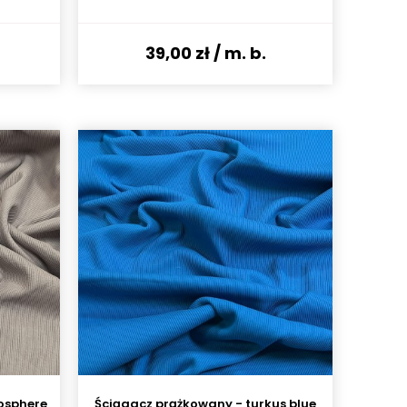
39,00 zł
/ m. b.
osphere
Ściągacz prążkowany - turkus blue