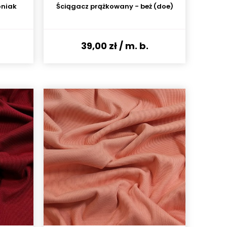
oniak
Ściągacz prążkowany - beż (doe)
39,00 zł
/ m. b.