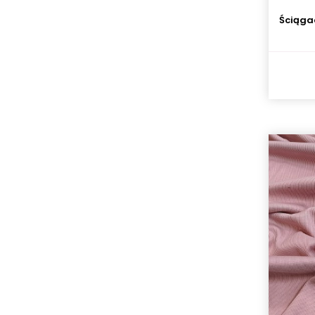
Ściąga
Dzianina jersey - Kolorowe kształty
- paski
56,90 zł
/ m. b.