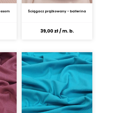
ossom
Ściągacz prążkowany - ballerina
39,00 zł
/ m. b.