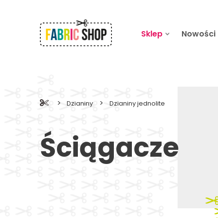
Sklep
Nowości
>
>
Dzianiny
Dzianiny jednolite
Ściągacze