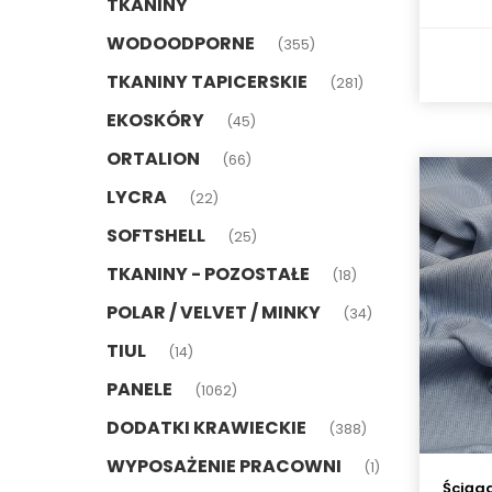
TKANINY
WODOODPORNE
(355)
TKANINY TAPICERSKIE
(281)
EKOSKÓRY
(45)
ORTALION
(66)
LYCRA
(22)
SOFTSHELL
(25)
TKANINY - POZOSTAŁE
(18)
POLAR / VELVET / MINKY
(34)
TIUL
(14)
PANELE
(1062)
DODATKI KRAWIECKIE
(388)
WYPOSAŻENIE PRACOWNI
(1)
Ściąga