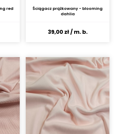
ing red
Ściągacz prążkowany - blooming
dahlia
39,00 zł
/ m. b.