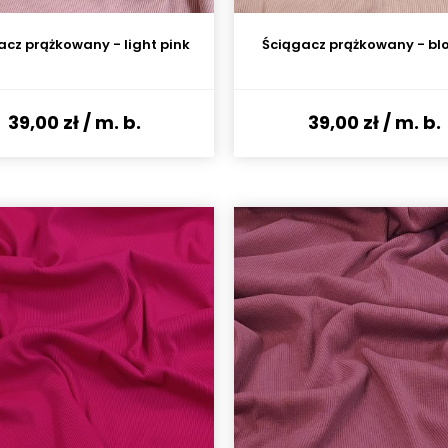
acz prążkowany - light pink
Ściągacz prążkowany - bl
39,00 zł
/ m. b.
39,00 zł
/ m. b.