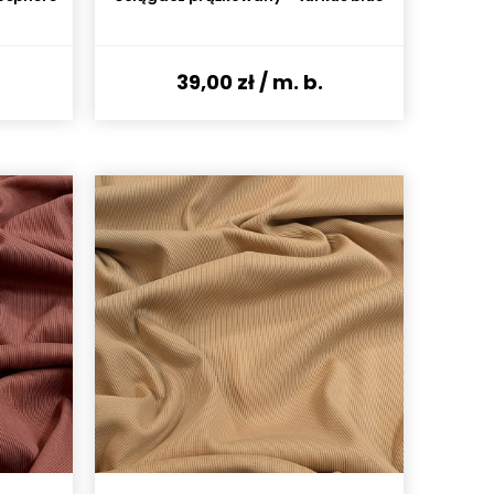
39,00 zł
/ m. b.