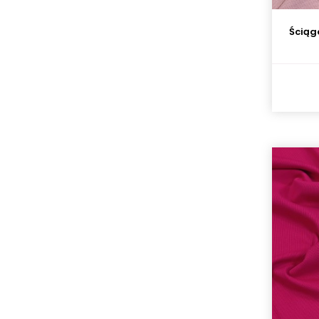
Ściąg
Dzianina jersey - Kolorowe kształty
- fale
56,90 zł
/ m. b.