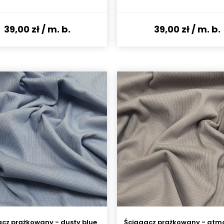
39,00 zł
/ m. b.
39,00 zł
/ m. b.
cz prążkowany - dusty blue
Ściągacz prążkowany - atm