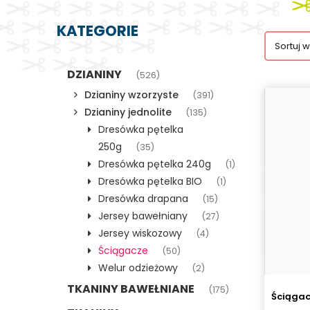
KATEGORIE
Sortuj 
DZIANINY
(526)
Dzianiny wzorzyste
(391)
Dzianiny jednolite
(135)
Dresówka pętelka
250g
(35)
Dresówka pętelka 240g
(1)
Dresówka pętelka BIO
(1)
Dresówka drapana
(15)
Jersey bawełniany
(27)
Jersey wiskozowy
(4)
Ściągacze
(50)
Welur odzieżowy
(2)
TKANINY BAWEŁNIANE
(175)
Ściągac