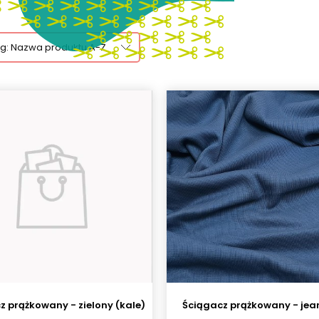
wg:
Nazwa produktu A-Z
z prążkowany - zielony (kale)
Ściągacz prążkowany - jea