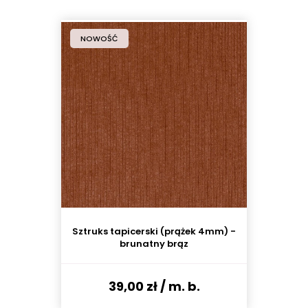
NOWOŚĆ
Sztruks tapicerski (prążek 4mm) -
brunatny brąz
39,00 zł
/ m. b.