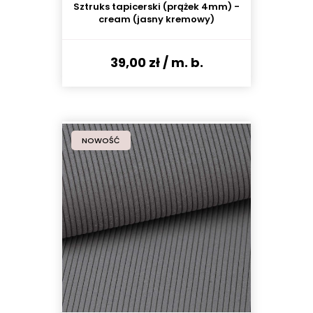
Sztruks tapicerski (prążek 4mm) -
cream (jasny kremowy)
39,00 zł
/ m. b.
NOWOŚĆ