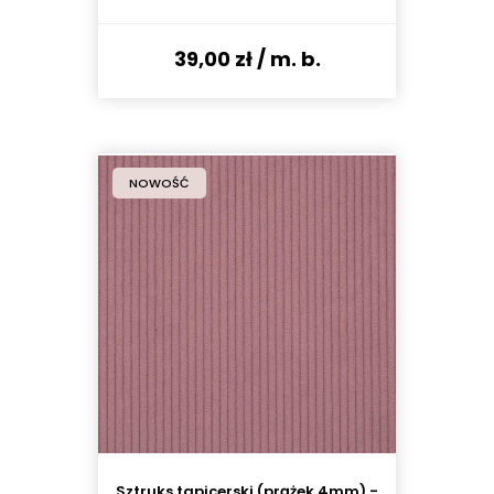
39,00 zł
/ m. b.
NOWOŚĆ
Sztruks tapicerski (prążek 4mm) -