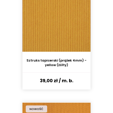
Sztruks tapicerski (prążek 4mm) -
yellow (żółty)
39,00 zł
/ m. b.
NOWOŚĆ