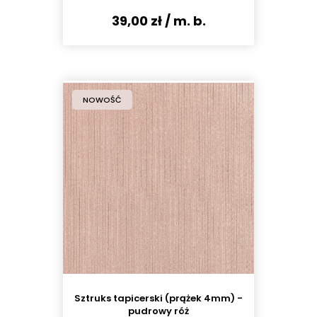
39,00 zł
/ m. b.
NOWOŚĆ
Sztruks tapicerski (prążek 4mm) -
pudrowy róż