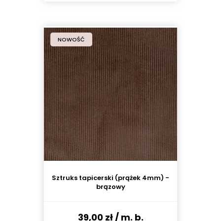
NOWOŚĆ
Sztruks tapicerski (prążek 4mm) -
brązowy
39,00 zł
/ m. b.