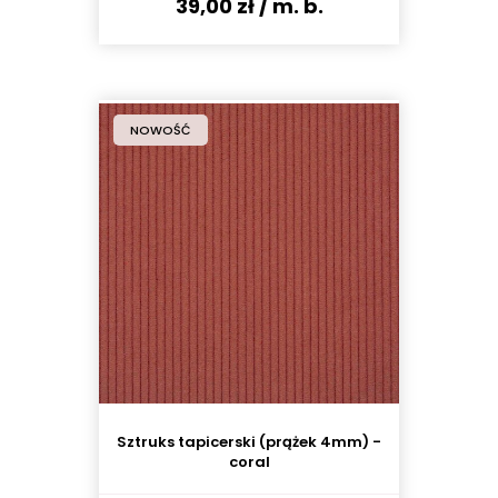
39,00 zł
/ m. b.
NOWOŚĆ
Sztruks tapicerski (prążek 4mm) -
coral