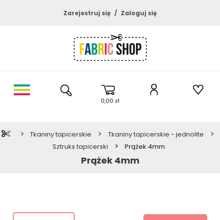
Zarejestruj się
Zaloguj się
0,00 zł
>
>
>
Tkaniny tapicerskie
Tkaniny tapicerskie - jednolite
>
Sztruks tapicerski
Prążek 4mm
Prążek 4mm