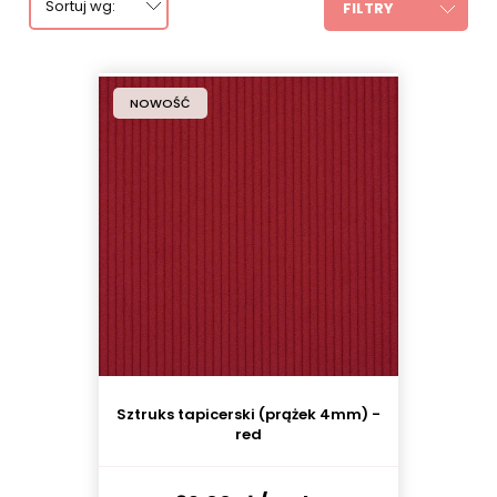
Sortuj wg:
FILTRY
NOWOŚĆ
Sztruks tapicerski (prążek 4mm) -
red