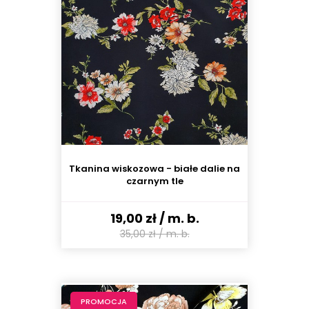
Tkanina wiskozowa - białe dalie na
czarnym tle
19,00 zł
/ m. b.
35,00 zł
/ m. b.
PROMOCJA