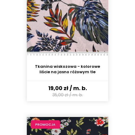
Tkanina wiskozowa - kolorowe
liście na jasno różowym tle
19,00 zł
/ m. b.
35,00 zł
/ m. b.
PROMOCJA