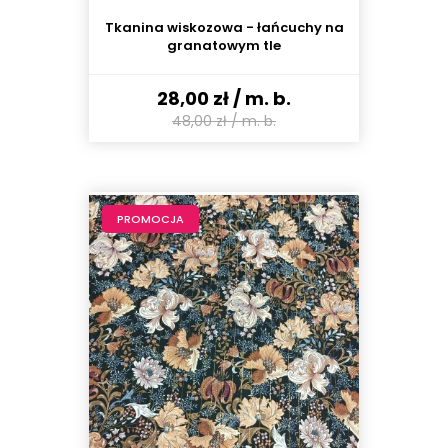
Tkanina wiskozowa - łańcuchy na
granatowym tle
28,00 zł
/ m. b.
48,00 zł
/ m. b.
PROMOCJA