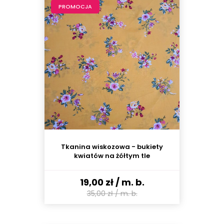
PROMOCJA
Tkanina wiskozowa - bukiety
kwiatów na żółtym tle
19,00 zł
/ m. b.
35,00 zł
/ m. b.