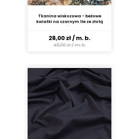
Tkanina wiskozowa - beżowe
kwiatki na czarnym tle ze złotą
nitką
28,00 zł
/ m. b.
48,00 zł
/ m. b.