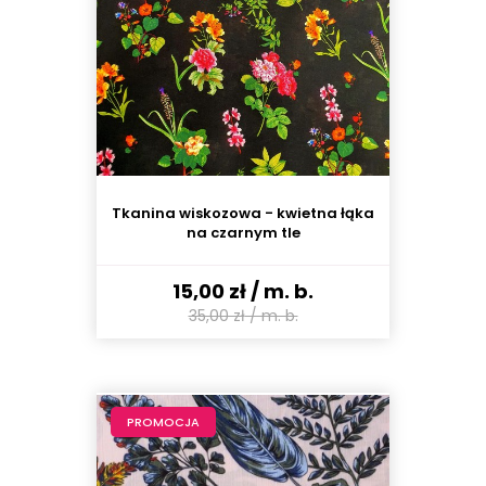
Tkanina wiskozowa - kwietna łąka
na czarnym tle
15,00 zł
/ m. b.
35,00 zł
/ m. b.
PROMOCJA