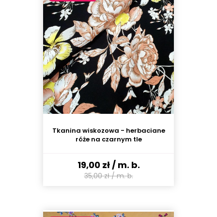
Tkanina wiskozowa - herbaciane
róże na czarnym tle
19,00 zł
/ m. b.
35,00 zł
/ m. b.