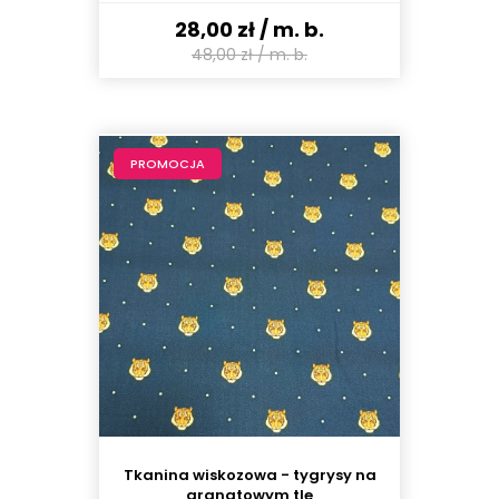
28,00 zł
/ m. b.
48,00 zł
/ m. b.
PROMOCJA
Tkanina wiskozowa - tygrysy na
granatowym tle