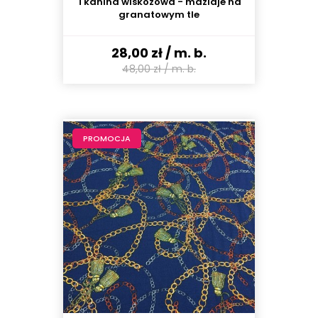
Tkanina wiskozowa - maziaje na
granatowym tle
28,00 zł
/ m. b.
48,00 zł
/ m. b.
PROMOCJA