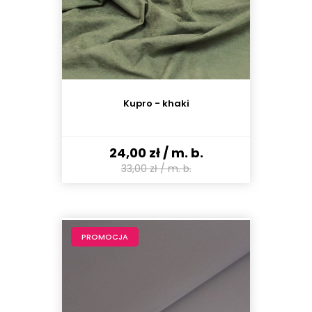
Kupro - khaki
24,00 zł
/ m. b.
33,00 zł
/ m. b.
PROMOCJA