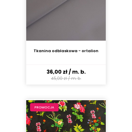
Tkanina odblaskowa - ortalion
36,00 zł
/ m. b.
45,00 zł
/ m. b.
PROMOCJA