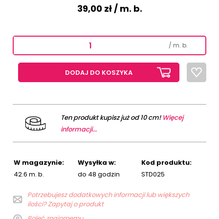
39,00 zł
/ m. b.
/ m. b.
DODAJ DO KOSZYKA
Ten produkt kupisz już od 10 cm!
Więcej
informacji...
W magazynie:
Wysyłka w:
Kod produktu:
42.6 m. b.
do 48 godzin
STD025
Potrzebujesz dodatkowych informacji lub większych
ilości? Zapytaj o produkt
Poleć znajomemu