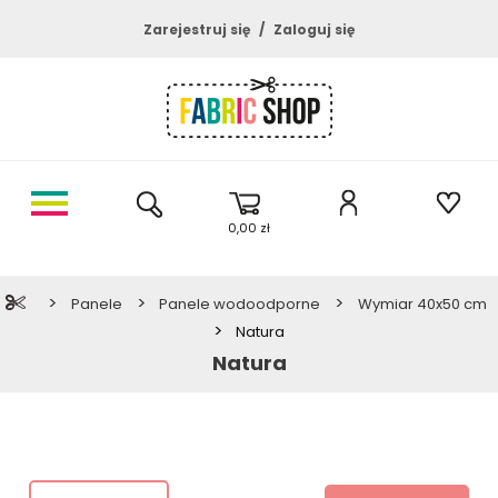
Zarejestruj się
Zaloguj się
0,00 zł
>
>
>
Panele
Panele wodoodporne
Wymiar 40x50 cm
>
Natura
Natura