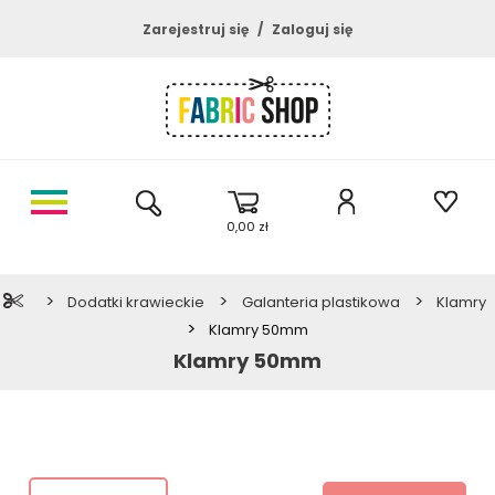
Zarejestruj się
Zaloguj się
0,00 zł
>
>
>
Dodatki krawieckie
Galanteria plastikowa
Klamry
>
Klamry 50mm
Klamry 50mm