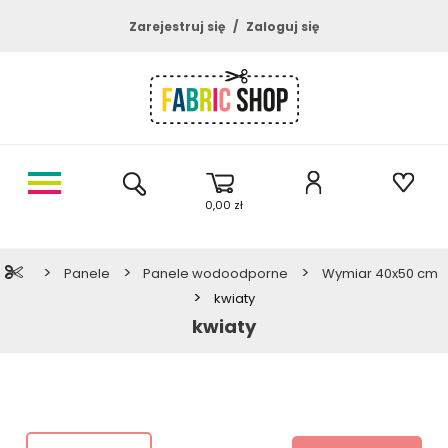
Zarejestruj się
Zaloguj się
0,00 zł
>
>
>
Panele
Panele wodoodporne
Wymiar 40x50 cm
>
kwiaty
kwiaty