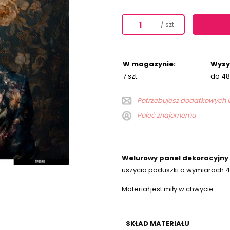
/ szt.
W magazynie:
Wysy
7 szt.
do 48
Potrzebujesz dodatkowych in
Poleć znajomemu
Welurowy panel dekoracyjny -
uszycia poduszki o wymiarach 
Materiał jest miły w chwycie.
SKŁAD MATERIAŁU