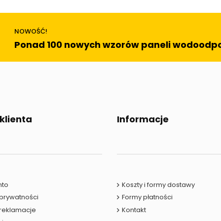
NOWOŚĆ!
Ponad 100 nowych wzorów paneli wodoodp
 klienta
Informacje
nto
Koszty i formy dostawy
 prywatności
Formy płatności
 reklamacje
Kontakt