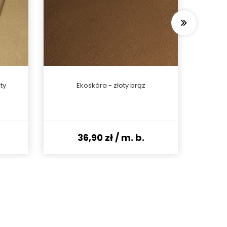
ty
Ekoskóra - złoty brąz
We
36,90 zł
/ m. b.