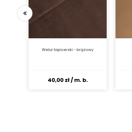
rny
Welur tapicerski - brązowy
.
40,00 zł
/ m. b.