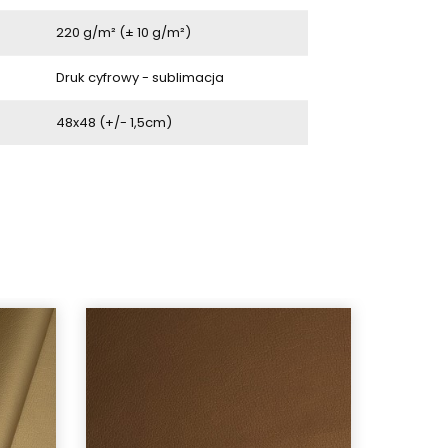
220 g/m² (± 10 g/m²)
Druk cyfrowy - sublimacja
48x48 (+/- 1,5cm)