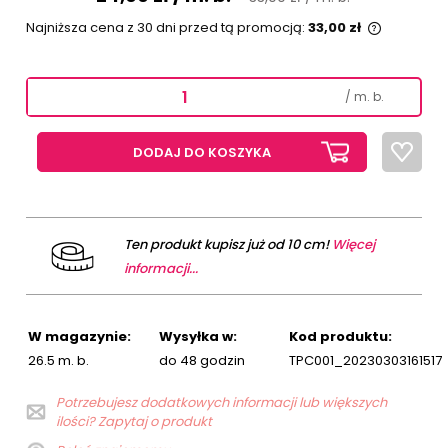
Najniższa cena z 30 dni przed tą promocją:
33,00 zł
Jeżeli p
niż 30 dn
cena od 
/ m. b.
pojawił s
DODAJ DO KOSZYKA
Ten produkt kupisz już od 10 cm!
Więcej
informacji...
W magazynie:
Wysyłka w:
Kod produktu:
26.5 m. b.
do 48 godzin
TPC001_20230303161517
Potrzebujesz dodatkowych informacji lub większych
ilości? Zapytaj o produkt