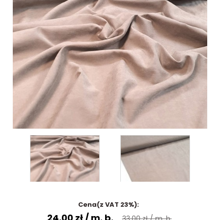
Cena(z VAT 23%):
24,00 zł
/ m. b.
33,00 zł
/ m. b.