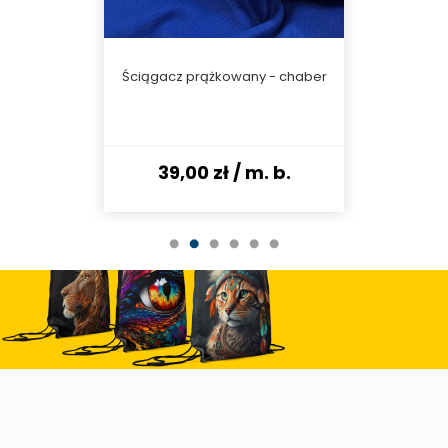
 chaber
Ściągacz prążkowany - chaber
Dresówk
 b.
39,00 zł
/ m. b.
43