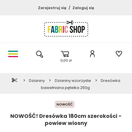
Zarejestruj się
Zaloguj się
0,00 zł
>
>
>
Dzianiny
Dzianiny wzorzyste
Dresówka
bawełniana pętelka 250g
NOWOŚĆ
NOWOŚĆ! Dresówka 180cm szerokości -
powiew wiosny